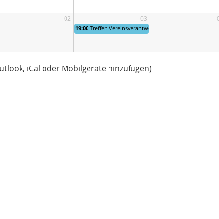
02
03
19:00
Treffen Vereinsverantwortliche Reinach
utlook, iCal oder Mobilgeräte hinzufügen)