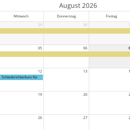
August 2026
Mittwoch
Donnerstag
Freitag
29
30
05
06
12
13
Schiedsrichterkurs für
Kreisspieltag
19
20
26
27