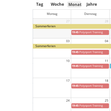
Tag
Woche
Jahre
Monat
Montag
Dienstag
27
28
Sommerferien
19:45
Polysport Training
03
04
Sommerferien
19:45
Polysport Training
10
11
19:45
Polysport Training
17
18
19:45
Polysport Training
24
25
19:45
Polysport Training