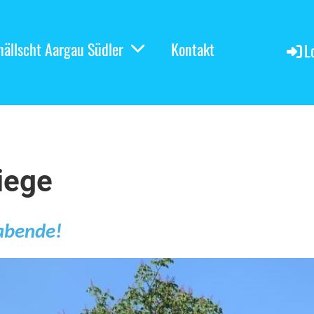
nällscht Aargau Südler
Kontakt
L
iege
gabende!