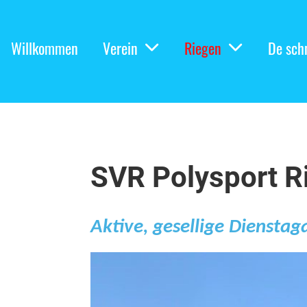
Willkommen
Verein
Riegen
De sch
SVR Polysport R
Aktive, gesellige Diensta