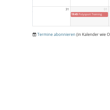
31
01
19:45
Polysport Training
Termine abonnieren
(in Kalender wie O