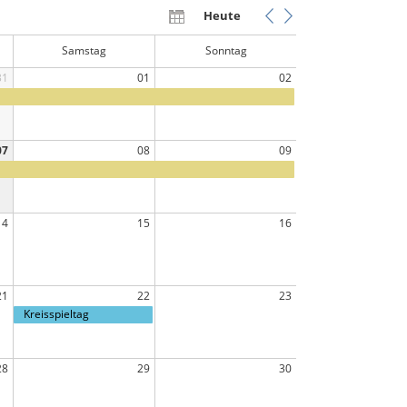
Heute
Samstag
Sonntag
31
01
02
07
08
09
14
15
16
21
22
23
Kreisspieltag
28
29
30