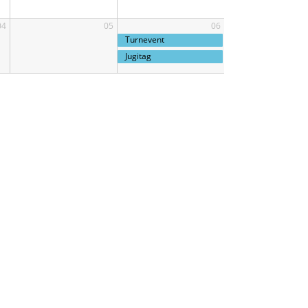
04
05
06
Turnevent
Jugitag